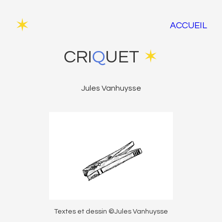
✶
ACCUEIL
CRI
Q
UET
✶
Jules Vanhuysse
Textes et dessin ©Jules Vanhuysse