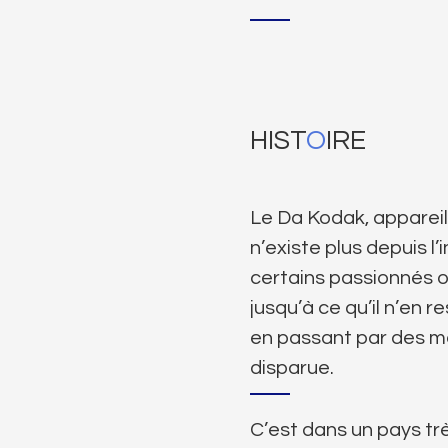
HIST
O
IRE
Le Da Kodak, appareil
n’existe plus depuis l
certains passionnés o
jusqu’à ce qu’il n’en 
en passant par des ma
disparue.
C’est dans un pays trè