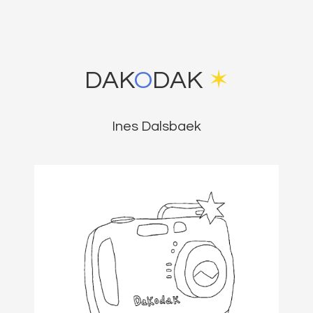
DAK
O
DAK
✶
Ines Dalsbaek