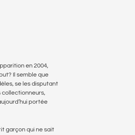
pparition en 2004,
tout? Il semble que
èles, se les disputant
s collectionneurs,
aujourd’hui portée
it garçon qui ne sait