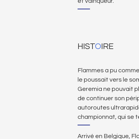
et vainqueur.
HIST
O
IRE
Flammes a pu commenc
le poussait vers le s
Geremia ne pouvait pl
de continuer son périp
autoroutes ultrarapid
championnat, qui se t
Arrivé en Belgique, F