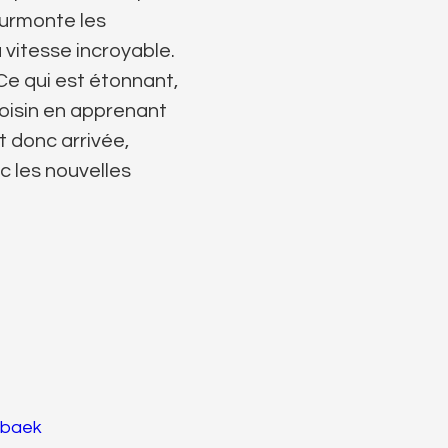
 surmonte les
vitesse incroyable.
Ce qui est étonnant,
voisin en apprenant
t donc arrivée,
 les nouvelles
sbaek