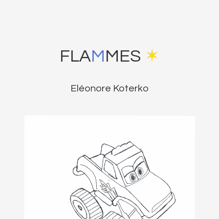
FLA
M
MES
✶
Eléonore Koterko