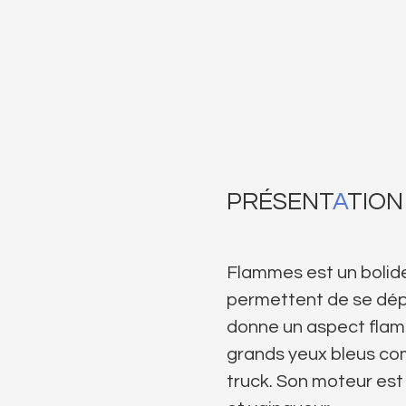
PRÉSENT
A
TION
Flammes est un bolide
permettent de se dépla
donne un aspect flamb
grands yeux bleus com
truck. Son moteur est