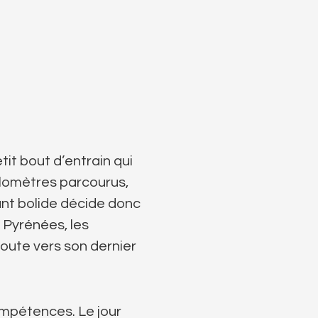
t bout d’entrain qui
ilomètres parcourus,
ant bolide décide donc
s Pyrénées, les
route vers son dernier
ompétences. Le jour