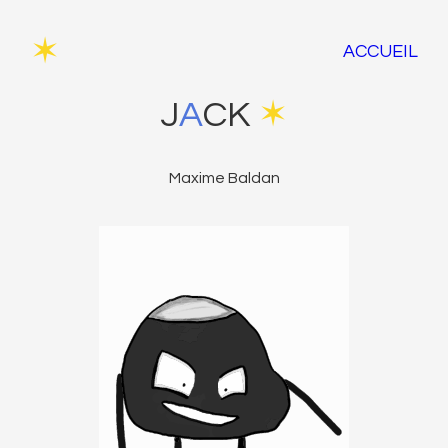
✶
ACCUEIL
J
A
CK
✶
Maxime Baldan