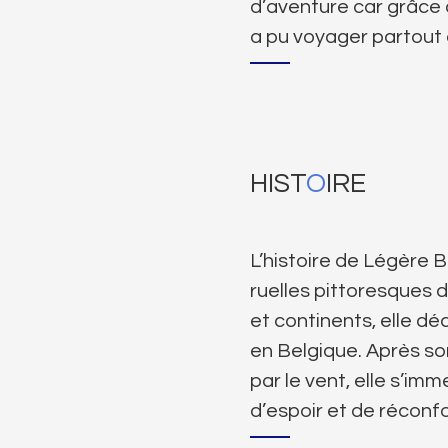
d’aventure car grâce à
a pu voyager partout 
HIST
O
IRE
L’histoire de Légère 
ruelles pittoresques d
et continents, elle dé
en Belgique. Après so
par le vent, elle s’im
d’espoir et de réconfo