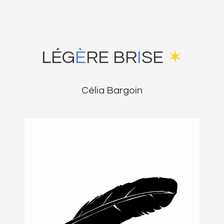
LÉG
È
RE BR
I
SE
✶
Célia Bargoin