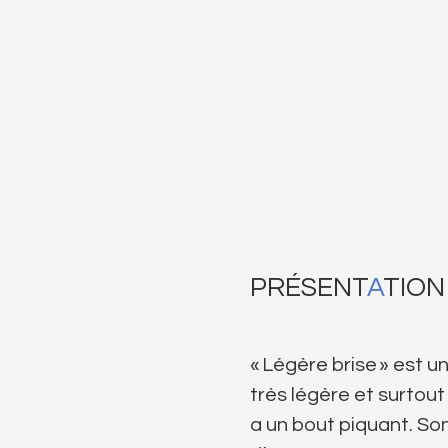
PRÉSENT
A
TION
« Légère brise » est u
très légère et surtout
a un bout piquant. So