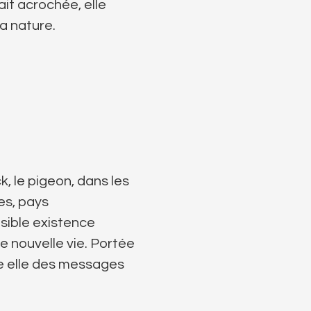
ait acrochée, elle
a nature.
, le pigeon, dans les
es, pays
isible existence
e nouvelle vie. Portée
ère elle des messages