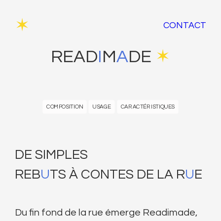
✶
CONTACT
READ
I
M
A
DE
✶
COMPOSITION
USAGE
CARACTÉRISTIQUES
DE SIMPLES
REB
U
TS À CONTES DE LA R
U
E
Du fin fond de la rue émerge Readimade,